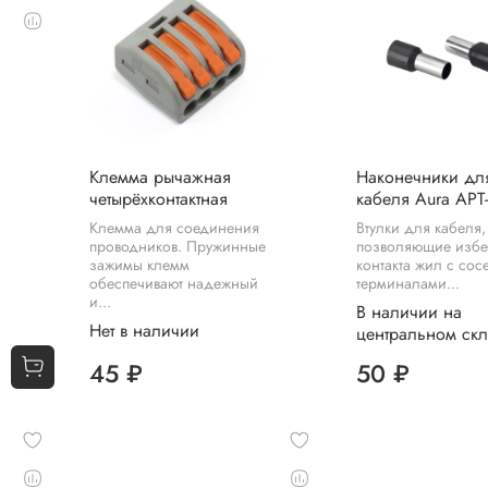
Клемма рычажная
Наконечники дл
четырёхконтактная
кабеля Aura APT
Клемма для соединения
Втулки для кабеля,
проводников. Пружинные
позволяющие избе
зажимы клемм
контакта жил с со
обеспечивают надежный
терминалами...
и...
В наличии на
Нет в наличии
центральном ск
45 ₽
50 ₽