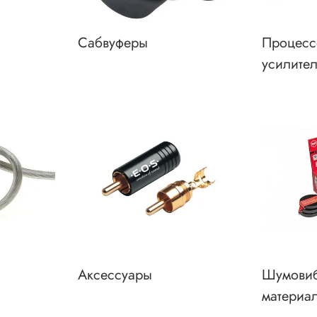
Сабвуферы
Процесс
усилите
Аксессуары
Шумовиб
материа