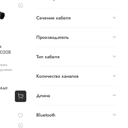
Сечение кабеля
Производитель
я
-020B
Тип кабеля
жать
седними
Количество каналов
ладе
Длина
Bluetooth