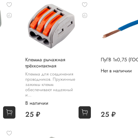
Клемма рычажная
ПуГВ 1х0,75 (ГО
трёхконтактная
Нет в наличии
Клемма для соединения
проводников. Пружинные
зажимы клемм
обеспечивают надежный
и...
В наличии
25 ₽
25 ₽