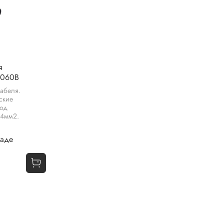
я
-060B
абеля.
ские
од
14мм2.
ладе