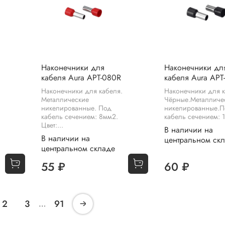
Наконечники для
Наконечники дл
кабеля Aura APT-080R
кабеля Aura APT
Наконечники для кабеля.
Наконечники для к
Металлические
Чёрные.Металличе
никелированные. Под
никелированные.П
кабель сечением: 8мм2.
кабель сечением: 
Цвет:...
В наличии на
В наличии на
центральном ск
центральном складе
55 ₽
60 ₽
2
3
91
…