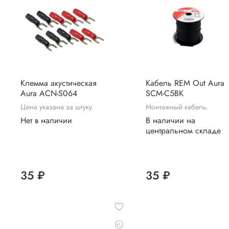
Клемма акустическая
Кабель REM Out Aura
Aura ACN-S064
SCM-C5BK
Цена указана за штуку
Монтажный кабель.
Нет в наличии
В наличии на
центральном складе
35 ₽
35 ₽