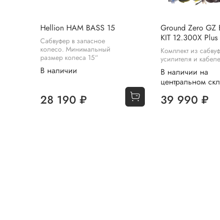
Hellion HAM BASS 15
Ground Zero GZ
KIT 12.300X Plus
Сабвуфер в запасное
колесо. Минимальный
Комплект из сабву
размер колеса 15“
усилителя и кабел
В наличии
В наличии на
центральном ск
28 190 ₽
39 990 ₽