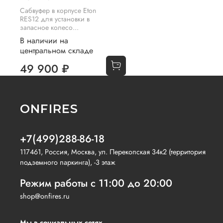
Сабвуфер в корпусе Eton
RES12 для установки в
запасное колесо...
В наличии на
центральном складе
49 900 ₽
ONFIRES
+7(499)288-86-18
117461, Россия, Москва, ул. Перекопская 34к2 (территория
подземного паркинга), -3 этаж
Режим работы с 11:00 до 20:00
shop@onfires.ru
Мы в социальных сетях