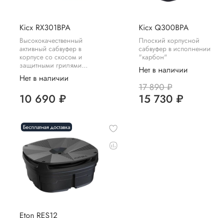
Kicx RX301BPA
Kicx Q300BPA
Высококачественный
Плоский корпусной
активный сабвуфер в
сабвуфер в исполнении
корпусе со скосом и
"карбон"
защитными грилями...
Нет в наличии
Нет в наличии
17 890 ₽
10 690 ₽
15 730 ₽
Бесплатная доставка
Eton RES12