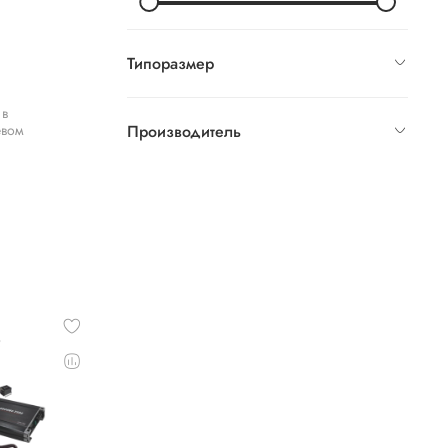
Типоразмер
 в
евом
Производитель