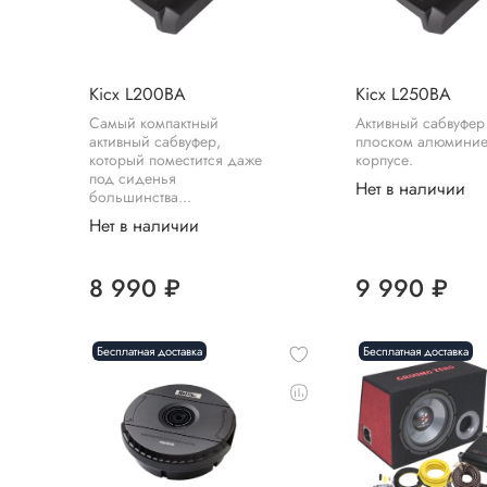
Kicx L200BA
Kicx L250BA
Самый компактный
Активный сабвуфер
активный сабвуфер,
плоском алюмини
который поместится даже
корпусе.
под сиденья
Нет в наличии
большинства...
Нет в наличии
8 990 ₽
9 990 ₽
Бесплатная доставка
Бесплатная доставка