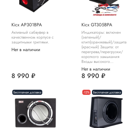
Kicx AP301BPA
Kicx GT305BPA
Активный сабвуфер в
Индикаторы: включен
качественном корпусе с
(зеленый)/
защитными грилями.
клип(оранжевый)/защита
(красный) Защита: oт
Нет в наличии
перегрева/перегрузки/
короткого замыкания
Входы высокого...
Нет в наличии
8 990 ₽
8 990 ₽
Бесплатная доставка
-12%
Бесплатная доставка