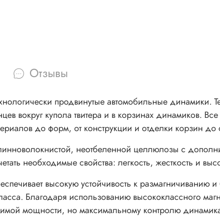
Отзывы
ехнологически продвинутые автомобильные динамики. Т
цев вокруг купола твитера и в корзинах динамиков. Вс
ериалов до форм, от конструкции и отделки корзин до с
линноволокнистой, неотбеленной целлюлозы с дополни
четать необходимые свойства: легкость, жесткость и вы
еспечивает высокую устойчивость к размагничиванию и 
ласса. Благодаря использованию высококлассного магн
одимой мощности, но максимальному контролю динамик