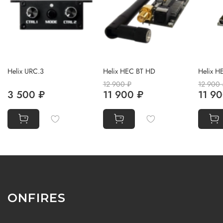
Helix URC.3
Helix HEC BT HD
Helix H
12 900 ₽
12 900 
3 500 ₽
11 900 ₽
11 9
ONFIRES