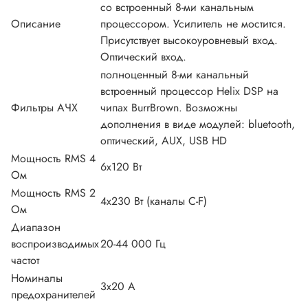
со встроенный 8-ми канальным
Описание
процессором. Усилитель не мостится.
Присутствует высокоуровневый вход.
Оптический вход.
полноценный 8-ми канальный
встроенный процессор Helix DSP на
Фильтры АЧХ
чипах BurrBrown. Возможны
дополнения в виде модулей: bluetooth,
оптический, AUX, USB HD
Мощность RMS 4
6х120 Вт
Ом
Мощность RMS 2
4х230 Вт (каналы C-F)
Ом
Диапазон
воспроизводимых
20-44 000 Гц
частот
Номиналы
3х20 А
предохранителей