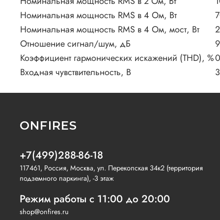
Номинальная мощность RMS в 2 Ом, Вт
1
Номинальная мощность RMS в 4 Ом, Вт
7
Номинальная мощность RMS в 4 Ом, мост, Вт
2
Отношение сигнал/шум, дБ
9
Коэффициент гармонических искажений (THD), %
0
Входная чувствительность, В
3
ONFIRES
+7(499)288-86-18
117461, Россия, Москва, ул. Перекопская 34к2 (территория
подземного паркинга), -3 этаж
Режим работы с 11:00 до 20:00
shop@onfires.ru