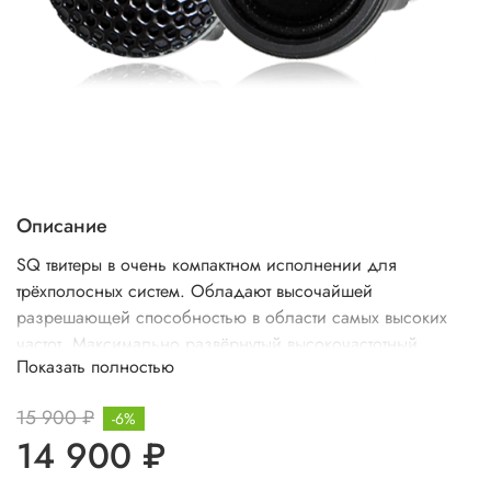
Описание
SQ твитеры в очень компактном исполнении для
трёхполосных систем. Обладают высочайшей
разрешающей способностью в области самых высоких
частот. Максимально развёрнутый высокочастотный
Показать полностью
диапазон от твитера с наружным диаметром всего 34 мм.
15 900 ₽
-6%
14 900 ₽