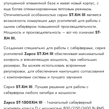
улучшенной элементной базе и имеет новый корпус, с
еще более оптимизированным тепловым режимом.
Отличительной особенностью серии
ST-XM III
является
возможность коммутации двух усилителей для работы с
одним сабвуфером повышенной производительности.
Мощность и производительность – вот что означает
ST-
XM III.
Созданная специально для работы с сабвуферами, серия
усилителей
Zapco ST-XM III
обеспечивает максимальный
контроль и впечатляющую мощность, при небольших
размерах. Вы можете использовать встроенные
регулировки, для обеспечения наилучшего согласования
с компонентами системы и лучшего звучания.
Серия
ST-XM III
. Лучшее решение для работы с
сабвуфером любого калибра и мощности.
Zapco ST-1500XM III
- 1-канальный сабвуферный
усилитель класса D с мощностью 800/1150/1600 Вт RMS