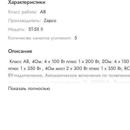
Характеристики
Класс работы:
AB
Производитель:
Zapco
Модель:
ST-5X II
Количество каналов усиления:
5
Описание
Класс АВ, 4Ом: 4 х 100 Вт плюс 1 х 200 Вт, 2Ом: 4 х 150
плюс 1 х 350 Вт , 4Ом мост 2 x 300 Вт плюс 1 x 350 Вт, R
ВУ-подключение, Автоматическое включение по появлени
сигнала на входе высокого уровня, 15 - 30000 Гц, Размер
Показать полностью
392 x 160 x 52 мм