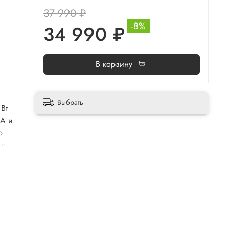
37 990 ₽
-8%
34 990 ₽
В корзину
Выбрать
 Вт
CA и
ю
ы: